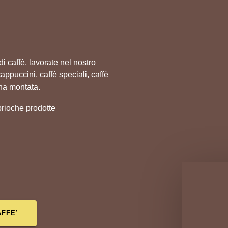
di caffè, lavorate nel nostro
 cappuccini,
caffè speciali
, caffè
na montata.
brioche prodotte
AFFE’