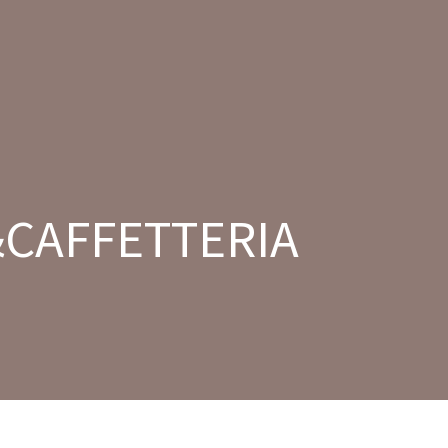
CERIA&CAFFETTERIA
le nostre TORTE
la YOGURTERIA
DOVE siamo
&CAFFETTERIA