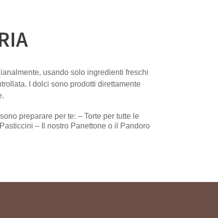
RIA
ianalmente, usando solo ingredienti freschi
trollata. I dolci sono prodotti direttamente
e.
ossono preparare per te: –
Torte
per tutte le
Pasticcini
–
Il nostro
Panettone
o il
Pandoro