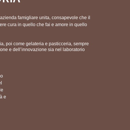
n’azienda famigliare unita, consapevole che il
re cura in quello che fai e amore in quello
a, poi come gelateria e pasticceria, sempre
zione e dell’innovazione sia nel laboratorio
mo
el
le
tà e