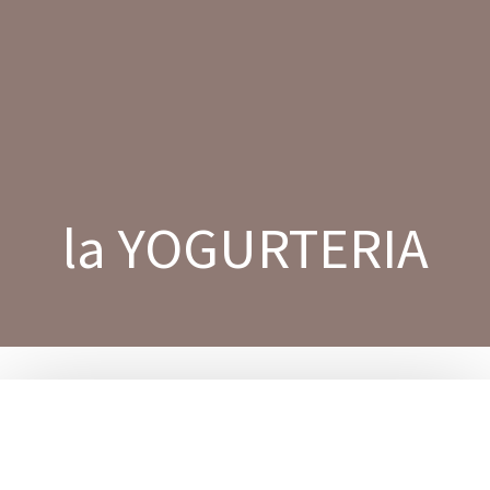
Salta
al
contenuto
la YOGURTERIA